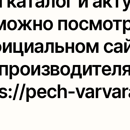
 каталог и акт
можно посмотр
ициальном са
производител
s://pech-varvar