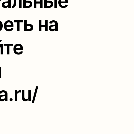
уальные
еть на
йте
я
a.ru/