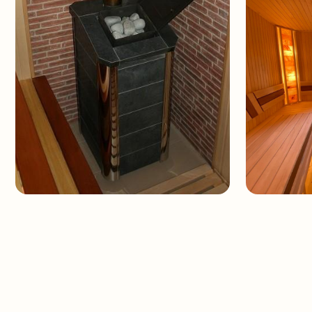
Как мы работаем?
Мы понимаем, как существенна функция отопительного оборудования
это печное, каминное оборудование или другая система отопления
этапах нашей деятельности.
В перечень наших услуг входит проведение диагностики и монтажа 
системы отопления. Профессиональный монтажник всегда готов пр
вашего объекта.
ВЫЕЗД НА ОБЪЕКТ