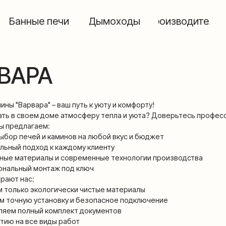
ные печи
Дымоходы
Производители
РА
рвара" – ваш путь к уюту и комфорту!
воем доме атмосферу тепла и уюта? Доверьтесь профессионалам и выбе
лагаем:
чей и каминов на любой вкус и бюджет
одход к каждому клиенту
ериалы и современные технологии производства
й монтаж под ключ
с:
о экологически чистые материалы
ую установку и безопасное подключение
лный комплект документов
все виды работ
и видами топлива