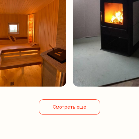
 в создании уюта и комфорта в вашем доме. Независимо от того,
, мы обеспечиваем высокое качество и профессионализм на всех
дымоотводов, топок и облицовок, а также других важных элементов
ийти на помощь и предложить наиболее подходящие варианты для
Смотреть еще
ОЦЕНКА И РАСЧЕТ
З