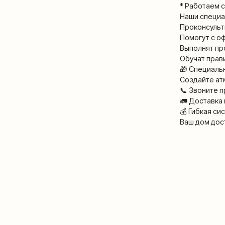
Проконсультируют п
Помогут с оформлен
Выполнят професси
Обучат правилам эк
🎁 Специальное пред
Создайте атмосферу
📞 Звоните прямо се
🚛 Доставка и устан
💰 Гибкая система с
Ваш дом достоин те