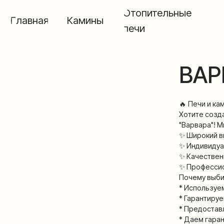
Отопительные
Главная
Камины
Бан
печи
ВАРВА
🔥 Печи и камины "Ва
Хотите создать в с
"Варвара"! Мы пред
✨ Широкий выбор пе
✨ Индивидуальный п
✨ Качественные мат
✨ Профессиональны
Почему выбирают на
* Используем тольк
* Гарантируем точн
* Предоставляем по
* Даем гарантию на 
* Работаем со всем
Наши специалисты: