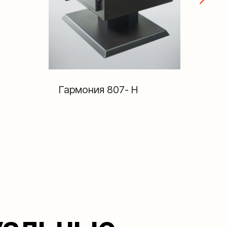
Гармония 807- Н
Га