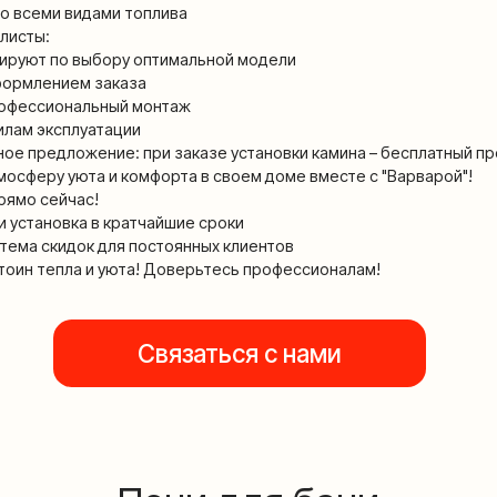
о выбору оптимальной модели
ием заказа
ональный монтаж
сплуатации
ложение: при заказе установки камина – бесплатный проект и консуль
 уюта и комфорта в своем доме вместе с "Варварой"!
йчас!
овка в кратчайшие сроки
кидок для постоянных клиентов
пла и уюта! Доверьтесь профессионалам!
Связаться с нами