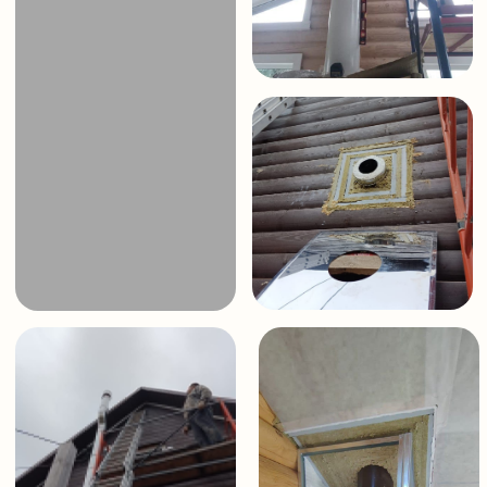
Мы понимаем, как существенна функция
отопительного оборудования в создании уюта
и комфорта в вашем доме. Независимо от того,
это печное, каминное оборудование или другая
система отопления, мы обеспечиваем высокое
качество и профессионализм на всех этапах
нашей деятельности.
В перечень наших услуг входит проведение
диагностики и монтажа дымоотводов, топок
и облицовок, а также других важных элементов
системы отопления. Профессиональный
монтажник всегда готов прийти на помощь
и предложить наиболее подходящие варианты
для вашего объекта.
ВЫЕЗД НА ОБЪЕКТ