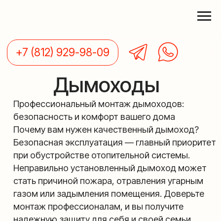
+7 (812) 929-98-09
Дымоходы
Профессиональный монтаж дымоходов:
безопасность и комфорт вашего дома
Почему вам нужен качественный дымоход?
Безопасная эксплуатация — главный приоритет
при обустройстве отопительной системы.
Неправильно установленный дымоход может
стать причиной пожара, отравления угарным
газом или задымления помещения. Доверьте
монтаж профессионалам, и вы получите
надежную защиту для себя и своей семьи.
Наши преимущества
Опыт и квалификация. Работаем по всем
нормативам безопасности: СНиП, СП, ВДПО
Качественные материалы. Используем только
сертифицированные комплектующие из
нержавеющей стали
Индивидуальный подход. Разработаем проект с